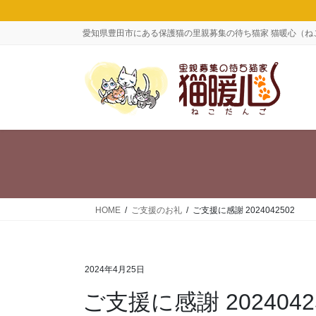
コ
ナ
ン
ビ
愛知県豊田市にある保護猫の里親募集の待ち猫家 猫暖心（ね
テ
ゲ
ン
ー
ツ
シ
に
ョ
移
ン
動
に
移
動
HOME
ご支援のお礼
ご支援に感謝 2024042502
2024年4月25日
ご支援に感謝 2024042